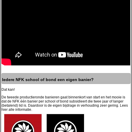
Iedere NFK school of bond een eigen banier?
Dat kan!
De tweede productieronde banieren gaat binnenkort van start en het mooie is
dat de NFK één banier per school of bond subsidieert die twee jaar of langer
(betalend) lid is. Daardoor is de eigen bijdrage in verhouding zeer gering. Lees
hier alle informatie.