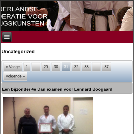
Uncategorized
« Vorige
1
…
29
30
31
32
33
…
37
Volgende »
Een bijzonder 4e Dan examen voor Lennard Boogaard