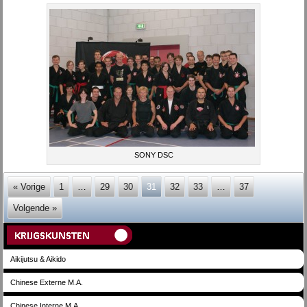
SONY DSC
« Vorige
1
…
29
30
31
32
33
…
37
Volgende »
Aikijutsu & Aikido
Chinese Externe M.A.
Chinese Interne M.A.