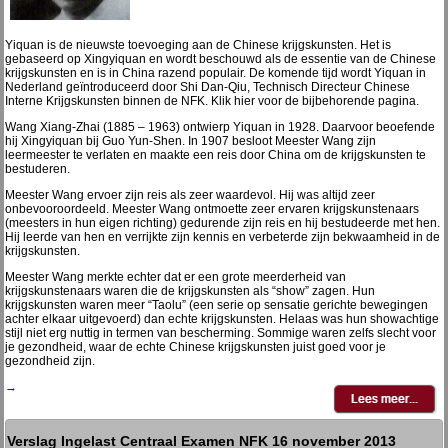
Yiquan is de nieuwste toevoeging aan de Chinese krijgskunsten. Het is
gebaseerd op Xingyiquan en wordt beschouwd als de essentie van de Chinese
krijgskunsten en is in China razend populair. De komende tijd wordt Yiquan in
Nederland geïntroduceerd door Shi Dan-Qiu, Technisch Directeur Chinese
Interne Krijgskunsten binnen de NFK. Klik hier voor de bijbehorende pagina.
Wang Xiang-Zhai (1885 – 1963) ontwierp Yiquan in 1928. Daarvoor beoefende
hij Xingyiquan bij Guo Yun-Shen. In 1907 besloot Meester Wang zijn
leermeester te verlaten en maakte een reis door China om de krijgskunsten te
bestuderen.
Meester Wang ervoer zijn reis als zeer waardevol. Hij was altijd zeer
onbevooroordeeld. Meester Wang ontmoette zeer ervaren krijgskunstenaars
(meesters in hun eigen richting) gedurende zijn reis en hij bestudeerde met hen.
Hij leerde van hen en verrijkte zijn kennis en verbeterde zijn bekwaamheid in de
krijgskunsten.
Meester Wang merkte echter dat er een grote meerderheid van
krijgskunstenaars waren die de krijgskunsten als “show” zagen. Hun
krijgskunsten waren meer “Taolu” (een serie op sensatie gerichte bewegingen
achter elkaar uitgevoerd) dan echte krijgskunsten. Helaas was hun showachtige
stijl niet erg nuttig in termen van bescherming. Sommige waren zelfs slecht voor
je gezondheid, waar de echte Chinese krijgskunsten juist goed voor je
gezondheid zijn.
→
Verslag Ingelast Centraal Examen NFK 16 november 2013