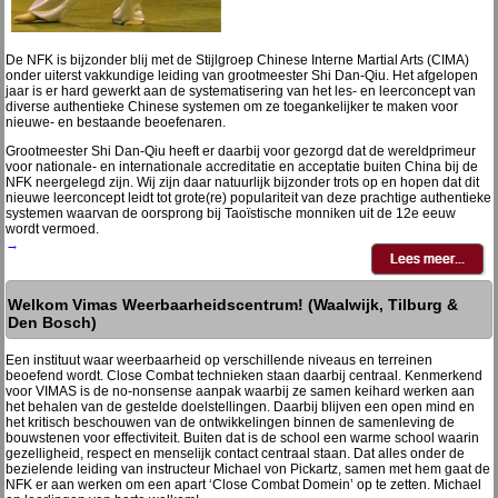
De NFK is bijzonder blij met de Stijlgroep Chinese Interne Martial Arts (CIMA)
onder uiterst vakkundige leiding van grootmeester Shi Dan-Qiu. Het afgelopen
jaar is er hard gewerkt aan de systematisering van het les- en leerconcept van
diverse authentieke Chinese systemen om ze toegankelijker te maken voor
nieuwe- en bestaande beoefenaren.
Grootmeester Shi Dan-Qiu heeft er daarbij voor gezorgd dat de wereldprimeur
voor nationale- en internationale accreditatie en acceptatie buiten China bij de
NFK neergelegd zijn. Wij zijn daar natuurlijk bijzonder trots op en hopen dat dit
nieuwe leerconcept leidt tot grote(re) populariteit van deze prachtige authentieke
systemen waarvan de oorsprong bij Taoïstische monniken uit de 12e eeuw
wordt vermoed.
→
Welkom Vimas Weerbaarheidscentrum! (Waalwijk, Tilburg &
Den Bosch)
Een instituut waar weerbaarheid op verschillende niveaus en terreinen
beoefend wordt. Close Combat technieken staan daarbij centraal. Kenmerkend
voor VIMAS is de no-nonsense aanpak waarbij ze samen keihard werken aan
het behalen van de gestelde doelstellingen. Daarbij blijven een open mind en
het kritisch beschouwen van de ontwikkelingen binnen de samenleving de
bouwstenen voor effectiviteit. Buiten dat is de school een warme school waarin
gezelligheid, respect en menselijk contact centraal staan. Dat alles onder de
bezielende leiding van instructeur Michael von Pickartz, samen met hem gaat de
NFK er aan werken om een apart ‘Close Combat Domein’ op te zetten. Michael