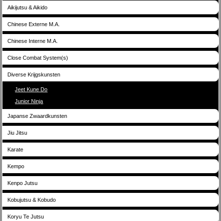
Aikijutsu & Aikido
Chinese Externe M.A.
Chinese Interne M.A.
Close Combat System(s)
Diverse Krijgskunsten
Jeet Kune Do
Junior Ninja
Japanse Zwaardkunsten
Jiu Jitsu
Karate
Kempo
Kenpo Jutsu
Kobujutsu & Kobudo
Koryu Te Jutsu