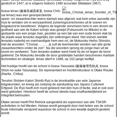
gesticht in 1447, al is volgens historici 1480 accurater (Watatani 1967).
Iizasa Ienao (飯篠長威斎家直, Iizasa Chōi-
sai Ienao) was een gerespecteerde
speer- en zwaardvechter wiens daimyō was afgezet, wat hem ertoe aanzette zijn
huis te verlaten om in eenzaamheid zuiveringsceremonies uit te voeren en
krijgskunst te beoefenen. Volgens de legende verscheen hem in een droom de
godheid aan wie de Katori-schrijn was gewijd (Futsunushi no Mikoto) in de
gedaante van een jonge man, gezeten op een tak van een oude boom vlak bij
de plaats waar Ienaoko dagelijks zijn oefeningen deed. Het visioen wenkte
Ienaoko naderbij en overhandigde hem een rol, de Mokuroku Heiho Shinsho,
met de woorden: “Choisai………. jij zult de leermeester worden van alle grote
zwaardvechters onder de zon”. Na die woorden sprong de jonge man uit de
boom en verdween. Toen Ienaoko wakker werd hield hij de rol tegen de borst
geklemd. De Mokuroku bevatte de door goddelijke handen beschreven martiale
technieken en strategie. Ienao stierf in 1488, op 102-jarige leeftijd.
Het huidige hoofd van de school is Iizasa Yasusada (飯篠修理亮快貞, Iizasa
Shūri-no-suke Yasusada). De representant en hoofdinstructeur is Otake Risuke
(Narita , Chiba).
Tenshin Shōden Katori Shintō-Ryū is de brontraditie van vele Japanse
krijgskunsten, en kreeg als zodanig de aanduiding van Japans Cultureel
Erfgoed. De Ryū heeft zich nooit gelieerd met één huis of factie, wat er ook voor
werd geboden. Hierdoor heeft de school steeds haar onafhankelijkheid en
integriteit behouden.
Otake sensei heeft Phil Relnick aangesteld als supervisor van alle TSKSR-
activiteiten in het Westen. Helaas wordt geregeld door niet-leden van de school
foute informatie verspreid waardoor de school in een kwalijk daglicht gesteld
wordt.