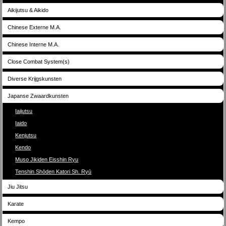
Aikijutsu & Aikido
Chinese Externe M.A.
Chinese Interne M.A.
Close Combat System(s)
Diverse Krijgskunsten
Japanse Zwaardkunsten
Iaijutsu
Iaido
Kenjutsu
Kendo
Muso Jikiden Eisshin Ryu
Tenshin Shōden Katori Sh. Ryū
Jiu Jitsu
Karate
Kempo