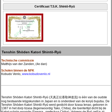
Certificaat T.S.K. Shintō-Ryū
Tenshin Shōden Katori Shintō-Ryū
Technische commissie
Matthijs van der Zanden, (4e dan)
Scholen binnen de NFK
Kobudo Venlo,
www.kobudovenlo.nl
Tenshin Shōden Katori Shintō-Ryū (天真正伝香取神道流) is één van de oudste
nog bestaande krijgskunsten in Japan en is onderdeel van de koryū bujutsu. De
Tenshin Shōden Katori Shintō-Ryū werd gesticht door Iizasa Ienao, geboren in
1387 in het dorp Iizasa (tegenwoordig Tako, Chiba), die toentertijd dicht bij de
Katori-schrijn woonde (Sawara , prefectuur Chiba). Volgens de Ryū zelf is zij