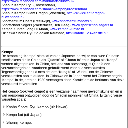
https://www.facebook.com/martialartsclubwouw
Shaolin Kempo Ryu (Roosendaal),
https://www.facebook.com/shaolinkemporyuroosendaal
Shaolin Kempo Silent Dragon (Woerden),
http://sk-kksilent-dragon-
nl.webnode.nl/
Sportcentrum Doets (Reeuwijk),
www.sportcentrumdoets.nl
Sportschool Segers (Zoetermeer, Den Haag),
www.sportschoolsegers.nl
Kempo Kuntao Long Fu Moon,
www.kempo-kuntao.nl
Okinawa Shorin Ryu Shidokan Karatedo,
http://karate.123website.nl/
Kempo
De benaming ‘Kempo’ stamt af van de Japanse leeswijze van twee Chinese
schrifttekens die in China als ‘Quanfa’ of ‘Chuan-fa’ en in Japan als ‘Kenpō’
werden uitgesproken. In China, het land van oorsprong, is Quanfa een
verzamelbegrip dat voorheen gebruikt werd voor alle vechtkunsten.
Tegenwoordig gebruikt men de term ‘Kungfu’ of ‘Wushu’ om de Chinese
vechtkunsten aan te duiden. In Okinawa en in Japan werd het Chinese begrip
‘Kempo’ in de jaren na 1930 vervangen door ‘Karate’ om de herkomst van deze
vechtkunst te verhullen.
Het Kempo (ook wel Kenpo) is een verzamelnaam voor gevechtskunsten en is
van oorsprong ontworpen door de Shaolin monniken uit China. Er zijn diverse
varianten zoals:
Kosho Shorei Ryu kempo (uit Hawaï);
Kenpo kai (uit Japan);
Shorinji kempo;