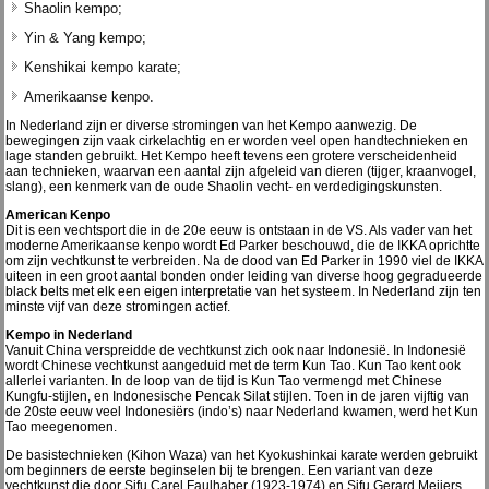
Shaolin kempo;
Yin & Yang kempo;
Kenshikai kempo karate;
Amerikaanse kenpo.
In Nederland zijn er diverse stromingen van het Kempo aanwezig. De
bewegingen zijn vaak cirkelachtig en er worden veel open handtechnieken en
lage standen gebruikt. Het Kempo heeft tevens een grotere verscheidenheid
aan technieken, waarvan een aantal zijn afgeleid van dieren (tijger, kraanvogel,
slang), een kenmerk van de oude Shaolin vecht- en verdedigingskunsten.
American Kenpo
Dit is een vechtsport die in de 20e eeuw is ontstaan in de VS. Als vader van het
moderne Amerikaanse kenpo wordt Ed Parker beschouwd, die de IKKA oprichtte
om zijn vechtkunst te verbreiden. Na de dood van Ed Parker in 1990 viel de IKKA
uiteen in een groot aantal bonden onder leiding van diverse hoog gegradueerde
black belts met elk een eigen interpretatie van het systeem. In Nederland zijn ten
minste vijf van deze stromingen actief.
Kempo in Nederland
Vanuit China verspreidde de vechtkunst zich ook naar Indonesië. In Indonesië
wordt Chinese vechtkunst aangeduid met de term Kun Tao. Kun Tao kent ook
allerlei varianten. In de loop van de tijd is Kun Tao vermengd met Chinese
Kungfu-stijlen, en Indonesische Pencak Silat stijlen. Toen in de jaren vijftig van
de 20ste eeuw veel Indonesiërs (indo’s) naar Nederland kwamen, werd het Kun
Tao meegenomen.
De basistechnieken (Kihon Waza) van het Kyokushinkai karate werden gebruikt
om beginners de eerste beginselen bij te brengen. Een variant van deze
vechtkunst die door Sifu Carel Faulhaber (1923-1974) en Sifu Gerard Meijers