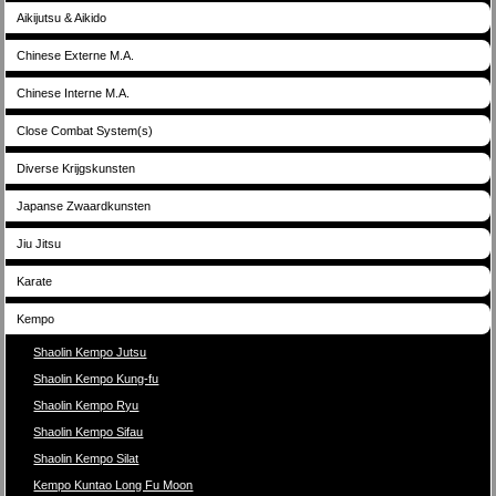
Aikijutsu & Aikido
Chinese Externe M.A.
Chinese Interne M.A.
Close Combat System(s)
Diverse Krijgskunsten
Japanse Zwaardkunsten
Jiu Jitsu
Karate
Kempo
Shaolin Kempo Jutsu
Shaolin Kempo Kung-fu
Shaolin Kempo Ryu
Shaolin Kempo Sifau
Shaolin Kempo Silat
Kempo Kuntao Long Fu Moon