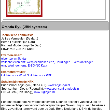
Oranda Ryu (JBN systeem)
Technische commissie
Jeffrey Vermeulen (5e dan.)
Berrie Leukfeldt (4e Dan)
Richard Middendorp (3e Dan)
Edwin van Zon (4e Dan)
Examen eisen:
eisen 1e t/m 5e dan,
valtechnieken enz,
werptechnieken enz,
Houdingen – verplaatsingen
enz
,
Weringen enz
,
E-BO-NO Kata
Examenformulier
:
klik hier voor Word
/
klik hier voor PDF
Scholen binnen de NFK
Budoschool Anjin-ryu (Etten-Leur),
www.anjin-ryu.nl
Sportcentrum Doets (Reeuwijk),
www.sportcentrumdoets.nl
Lu Gia Jen (Den Haag),
www.lugiajen.nl
Een ongewapende zelfverdedigingvorm. Door de opkomst van het Judo en
andere vechtsporten verloor het oorspronkelijke Nakoni Jiujitsu aan betekenis.
Eind zeventiger jaren werd door de Judo Bond Nederland (JBN), de huidige