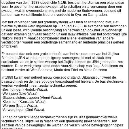
opvolger van de in 1938 opgerichte NJJB, besloten het Jiujitsu een eigentijdse
vorm te geven en het gradensysteem af te schaffen en te vervangen door een
systeem wat, in overeenstemming met de moderne Budovormen, bestond uit
banden van verschillende kleuren, verdeeld in Kyu- en Dan-graden.
Met het vervangen van het gradensysteem was men er echter nog niet. Het
nieuwe systeem werd ingevoerd op 1 januari 1983. De exameneisen bestonden
uit een losse, vrijblijvende beschrijving en het was dan ook niet verwonderlijk
dat een examen dan vaak bestond uit een lauw aftreksel van het oorspronkelijke
Nakoni systeem, vaak gecombineerd met allerlei elementen van andere
vechtsporten waarin een onderlinge samenhang en leidende principes geheel
ontbraken.
Er bestond dan ook een grote behoefte aan het structureren van het Jiujitsu.
Binnen de JBN werd een projectgroep samengesteld met als taak een
curriculum samen te stellen waarop het Jiujitsu binnen de JBN gebaseerd zou
worden. Deze werkgroep stond onder voorzitterschap van Jaap Schuitema en
bestond verder uit Wim Boersma, Mario den Edel en Melle Postema.
In 1989 kwam een geheel nieuw concept tot stand. Uitgangspunt werd de
basistechniek en de meervoudige toepasbaarheid hiervan. De basistechnieken
werden verdeeld in een zestal techniekgroepen:
-Bevrijdingen (Hodoki-Waza),
-Weringen (Uke-Waza),
-Slagen, stoten, trappen (Atemi-Waza),
-Klemmen (Kansetsu-Waza),
-Worpen (Naga-Waza),
-Verwurgingen (Jimi-Waza).
Binnen de verschillende techniekgroepen zijn keuzes gemaakt over welke
technieken de Jiujitsuka in relatie tot een graduering moet beheersen. Ten
aanzien van de bewegingsvisie werden de verschillende bewegingsprincipes