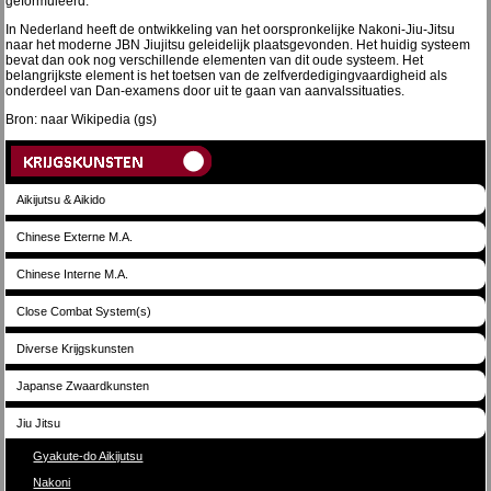
geformuleerd.
In Nederland heeft de ontwikkeling van het oorspronkelijke Nakoni-Jiu-Jitsu
naar het moderne JBN Jiujitsu geleidelijk plaatsgevonden. Het huidig systeem
bevat dan ook nog verschillende elementen van dit oude systeem. Het
belangrijkste element is het toetsen van de zelfverdedigingvaardigheid als
onderdeel van Dan-examens door uit te gaan van aanvalssituaties.
Bron: naar Wikipedia (gs)
Aikijutsu & Aikido
Chinese Externe M.A.
Chinese Interne M.A.
Close Combat System(s)
Diverse Krijgskunsten
Japanse Zwaardkunsten
Jiu Jitsu
Gyakute-do Aikijutsu
Nakoni