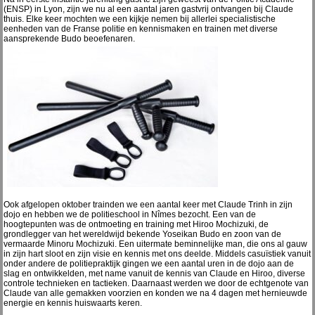
(ENSP) in Lyon, zijn we nu al een aantal jaren gastvrij ontvangen bij Claude
thuis. Elke keer mochten we een kijkje nemen bij allerlei specialistische
eenheden van de Franse politie en kennismaken en trainen met diverse
aansprekende Budo beoefenaren.
Ook afgelopen oktober trainden we een aantal keer met Claude Trinh in zijn
dojo en hebben we de politieschool in Nîmes bezocht. Een van de
hoogtepunten was de ontmoeting en training met Hiroo Mochizuki, de
grondlegger van het wereldwijd bekende Yoseikan Budo en zoon van de
vermaarde Minoru Mochizuki. Een uitermate beminnelijke man, die ons al gauw
in zijn hart sloot en zijn visie en kennis met ons deelde. Middels casuïstiek vanuit
onder andere de politiepraktijk gingen we een aantal uren in de dojo aan de
slag en ontwikkelden, met name vanuit de kennis van Claude en Hiroo, diverse
controle technieken en tactieken. Daarnaast werden we door de echtgenote van
Claude van alle gemakken voorzien en konden we na 4 dagen met hernieuwde
energie en kennis huiswaarts keren.