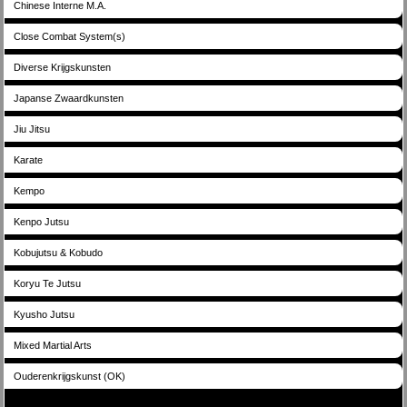
Chinese Interne M.A.
Close Combat System(s)
Diverse Krijgskunsten
Japanse Zwaardkunsten
Jiu Jitsu
Karate
Kempo
Kenpo Jutsu
Kobujutsu & Kobudo
Koryu Te Jutsu
Kyusho Jutsu
Mixed Martial Arts
Ouderenkrijgskunst (OK)
Bonden