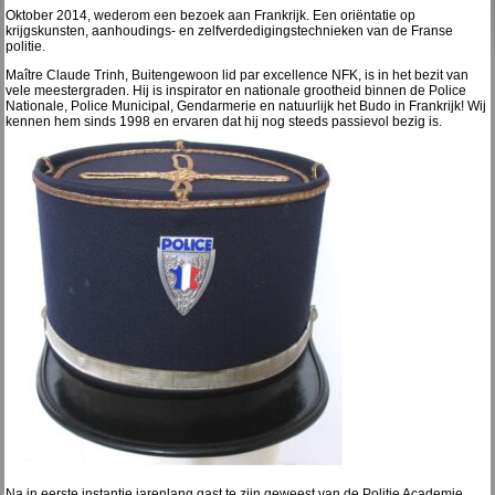
Oktober 2014, wederom een bezoek aan Frankrijk. Een oriëntatie op
krijgskunsten, aanhoudings- en zelfverdedigingstechnieken van de Franse
politie.
Maître Claude Trinh, Buitengewoon lid par excellence NFK, is in het bezit van
vele meestergraden. Hij is inspirator en nationale grootheid binnen de Police
Nationale, Police Municipal, Gendarmerie en natuurlijk het Budo in Frankrijk! Wij
kennen hem sinds 1998 en ervaren dat hij nog steeds passievol bezig is.
Na in eerste instantie jarenlang gast te zijn geweest van de Politie Academie