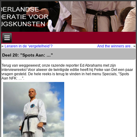
«
Leraren in de ‘vergetelheid’?
And the winners are..
»
Deel 20: ”Spots Aan: …”
Terug van weggeweest; onze razende reporter Ed Abrahams met zijn
interviewreeks! Voor alweer de twintigste editie heeft hij Feike van Det een paar
vragen gesteld. De hele reeks is terug te vinden in het menu Specials, ”Spots
Aan NFK: …”.