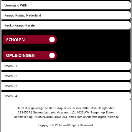
Vereniging WBN
Kempo Kuntao Nederland
Kenko Kempo Karate
Scholen
Opleidingen
Niveau 1
Niveau 2
Niveau 3
Niveau 4
De NFK is gevestigd te Den Haag sinds 25 mei 2009 - KvK Haaglanden:
27345072 Secretariaat: p/a Hazelnoot 12, 4623 AW, Bergen op Zoom,
Bankrekening: NL55INGB0004646203, email: info@federatiekrijgskunsten.nl
Copyright © 2016 --- All Rights Reserved.