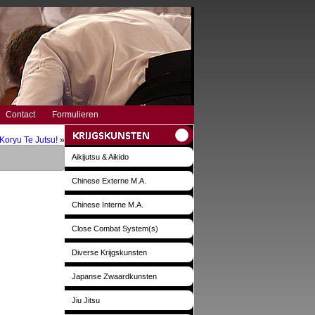
Contact
Formulieren
Koryu Te Jutsu!
»
Aikijutsu & Aikido
Chinese Externe M.A.
Chinese Interne M.A.
Close Combat System(s)
Diverse Krijgskunsten
Japanse Zwaardkunsten
Jiu Jitsu