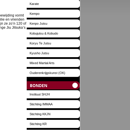
Karate
Kempo
oewijding vormt
ilie en vrienden
jn ze zo’n 120 of
Kenpo Jutsu
nge Jiu Jitsuka’s
Kobujutsu & Kobudo
Koryu Te Jutsu
Kyusho Jutsu
Mixed Martial Arts
Ouderenkrijgskunst (OK)
Bonden
Instituut SHJH
Stichting IMMAA
Stichting KKJN
Stichting KR