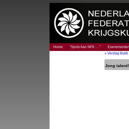
Home
“Spots Aan NFK: …”
Evenemente
«
Verslag Bukt
Jong talent!