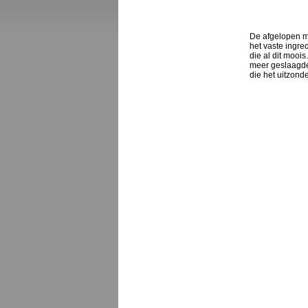
De afgelopen m
het vaste ingre
die al dit mooi
meer geslaagden
die het uitzond