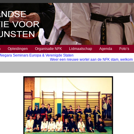
n
Opleidingen
Organisatie NFK
Lidmaatschap
Agenda
Foto’s
i Negara Seminars Europa & Verenigde Staten
Weer een nieuwe wortel aan de NFK stam, welkom 