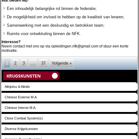
Wat bieden wij?
Een inhoudelijk belangrijke rol binnen de federatie;
De mogelijkheid om invloed te hebben op de kwaliteit van leraren;
Samenwerking met een deskundig en betrokken team;
Ruimte voor ontwikkeling binnen de NFK.
Interesse?
Neem contact met ons op via opleidingen.nfk@gmail.com of stuur een korte
motivatie.
1
2
3
…
37
Volgende »
Aikijutsu & Aikido
Chinese Externe M.A.
Chinese Interne M.A.
Close Combat System(s)
Diverse Krijgskunsten