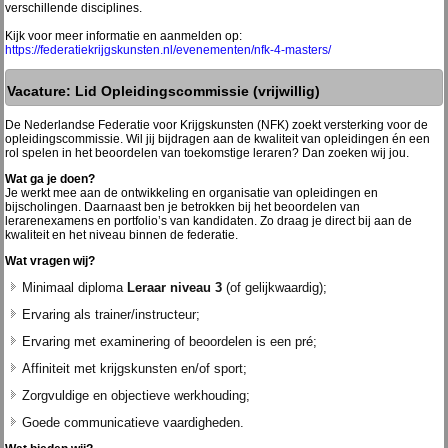
verschillende disciplines.
Kijk voor meer informatie en aanmelden op:
https://federatiekrijgskunsten.nl/evenementen/nfk-4-masters/
Vacature: Lid Opleidingscommissie (vrijwillig)
De Nederlandse Federatie voor Krijgskunsten (NFK) zoekt versterking voor de
opleidingscommissie. Wil jij bijdragen aan de kwaliteit van opleidingen én een
rol spelen in het beoordelen van toekomstige leraren? Dan zoeken wij jou.
Wat ga je doen?
Je werkt mee aan de ontwikkeling en organisatie van opleidingen en
bijscholingen. Daarnaast ben je betrokken bij het beoordelen van
lerarenexamens en portfolio’s van kandidaten. Zo draag je direct bij aan de
kwaliteit en het niveau binnen de federatie.
Wat vragen wij?
Minimaal diploma
Leraar niveau 3
(of gelijkwaardig);
Ervaring als trainer/instructeur;
Ervaring met examinering of beoordelen is een pré;
Affiniteit met krijgskunsten en/of sport;
Zorgvuldige en objectieve werkhouding;
Goede communicatieve vaardigheden.