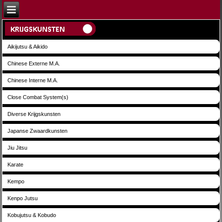
Aikijutsu & Aikido
Chinese Externe M.A.
Chinese Interne M.A.
Close Combat System(s)
Diverse Krijgskunsten
Japanse Zwaardkunsten
Jiu Jitsu
Karate
Kempo
Kenpo Jutsu
Kobujutsu & Kobudo