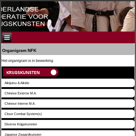
Organigram NFK
Het organigram is in bewerking.
Aikijutsu & Aikido
Chinese Externe M.A.
Chinese Interne M.A.
Close Combat System(s)
Diverse Krijgskunsten
Japanse Zwaardkunsten