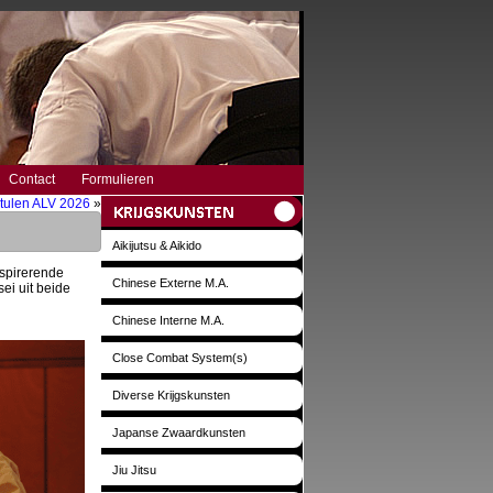
Contact
Formulieren
tulen ALV 2026
»
Aikijutsu & Aikido
nspirerende
Chinese Externe M.A.
ei uit beide
Chinese Interne M.A.
Close Combat System(s)
Diverse Krijgskunsten
Japanse Zwaardkunsten
Jiu Jitsu