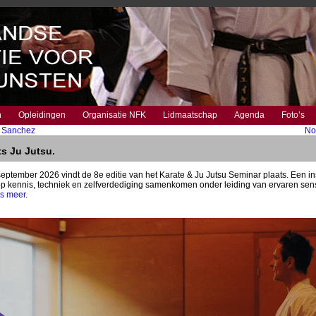
n
Opleidingen
Organisatie NFK
Lidmaatschap
Agenda
Foto’s
a Sanchez
No
s Ju Jutsu.
ptember 2026 vindt de 8e editie van het Karate & Ju Jutsu Seminar plaats. Een i
 kennis, techniek en zelfverdediging samenkomen onder leiding van ervaren sens
s meer.