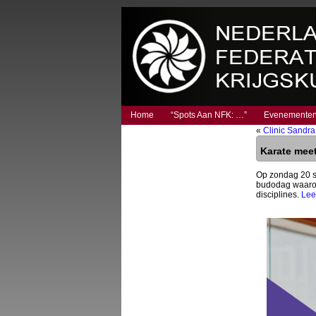
Home
“Spots Aan NFK: …”
Evenemente
«
Clinic Sandr
Karate meet
Op zondag 20 se
budodag waarop
disciplines.
Lee