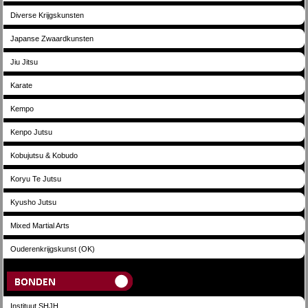
Diverse Krijgskunsten
Japanse Zwaardkunsten
Jiu Jitsu
Karate
Kempo
Kenpo Jutsu
Kobujutsu & Kobudo
Koryu Te Jutsu
Kyusho Jutsu
Mixed Martial Arts
Ouderenkrijgskunst (OK)
Bonden
Instituut SHJH