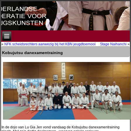
«
NFK scheidsrechters aanwezig bij het KBN jeugdtoernooi
Stage Naihanchi
»
Kobujutsu danexamentraining
In de dojo van Lu Gia Jen vond vandaag de Kobujutsu danexamentraining