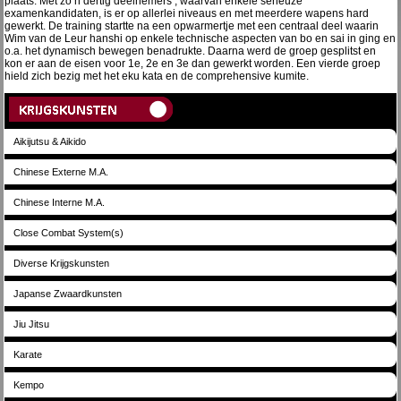
plaats. Met zo’n dertig deelnemers , waarvan enkele serieuze
examenkandidaten, is er op allerlei niveaus en met meerdere wapens hard
gewerkt. De training startte na een opwarmertje met een centraal deel waarin
Wim van de Leur hanshi op enkele technische aspecten van bo en sai in ging en
o.a. het dynamisch bewegen benadrukte. Daarna werd de groep gesplitst en
kon er aan de eisen voor 1e, 2e en 3e dan gewerkt worden. Een vierde groep
hield zich bezig met het eku kata en de comprehensive kumite.
Aikijutsu & Aikido
Chinese Externe M.A.
Chinese Interne M.A.
Close Combat System(s)
Diverse Krijgskunsten
Japanse Zwaardkunsten
Jiu Jitsu
Karate
Kempo